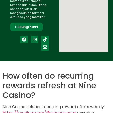
memadukan rempah-
rempah dan bumbu khas,
setiap sajian di sini
menghadirkan harmoni
cita rasa yang memikat
Hubungi Kami
V online prostředí se Casinoly spojuje s herní zábavou,
Για το casinoin casino greece, μια ουδέτερη περιγραφή
kde má smysl sledovat
How often do recurring
casinoly casino online
nabídku
μπορεί να καλύπτει τη δομή του
casinoin casino greece
kategorií, práci s účtem, stabilitu webu a srozumitelnost
ιστότοπου, την προβολή σε κινητό, τον λογαριασμό
rewards refresh at Nine
jednotlivých částí pro návštěvníka.
χρήστη και τη διάταξη των βασικών ενοτήτων.
Casino?
Nine Casino reloads recurring reward offers weekly
https://medium.com/@ninecasinoau
ensuring