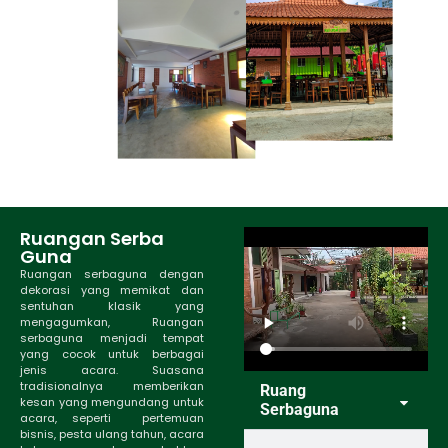
Ruangan Serba
Guna
Ruangan serbaguna dengan
dekorasi yang memikat dan
sentuhan klasik yang
mengagumkan, Ruangan
serbaguna menjadi tempat
yang cocok untuk berbagai
jenis acara. Suasana
tradisionalnya memberikan
Ruang
kesan yang mengundang untuk
Serbaguna
acara, seperti pertemuan
bisnis, pesta ulang tahun, acara