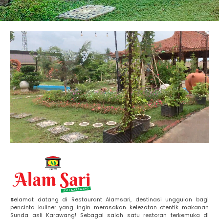
S
elamat datang di Restaurant Alamsari, destinasi unggulan bagi
pencinta kuliner yang ingin merasakan kelezatan otentik makanan
Sunda asli Karawang! Sebagai salah satu restoran terkemuka di